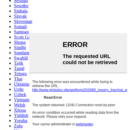
Serbian
Sesotho
Sinhala
Slovak
Slovenian
Somali
Samoan
Scots Gaelic
Shona
Sindhi
Sundanese
Swahili
Tajik
Tamil
Telugu
Thai
Ukrainian
Urdu
Uzbek
Vietnamese
Welsh
Xhosa
Yiddish
Yoruba
Zulu