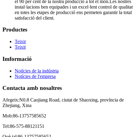
el 90 per cent de la nostra producció a tot el món.Les nostres
instal·lacions ben equipades i un excel·lent control de qualitat
en totes les etapes de producció ens permeten garantir la total
satisfacció del client.
Productes
Teixir
Teixit
Imformació
Notícies de la indústria
Notícies de l'empresa
Contacta amb nosaltres
Afegeix:
N0.8 Caojiang Road, ciutat de Shaoxing, província de
Zhejiang, Xina
Mob:
86-13757585652
Tel:
86-575-88121151
Què tal:
86-13757585652