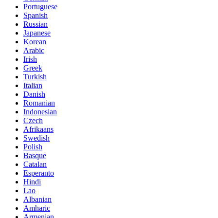
Portuguese
Spanish
Russian
Japanese
Korean
Arabic
Irish
Greek
Turkish
Italian
Danish
Romanian
Indonesian
Czech
Afrikaans
Swedish
Polish
Basque
Catalan
Esperanto
Hindi
Lao
Albanian
Amharic
Armenian