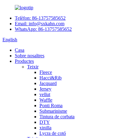
Telèfon: 86-13757585652
Email: info@sxkahn.com
WhatsApp: 86-13757585652
English
Casa
Sobre nosaltres
Productes
Teixir
Fleece
Hacci&Rib
Jacquard
Jersey
vellut
Waffle
Ponti Roma
Submarinisme
Tintura de corbata
DTY
xinilla
Lycra de cotó