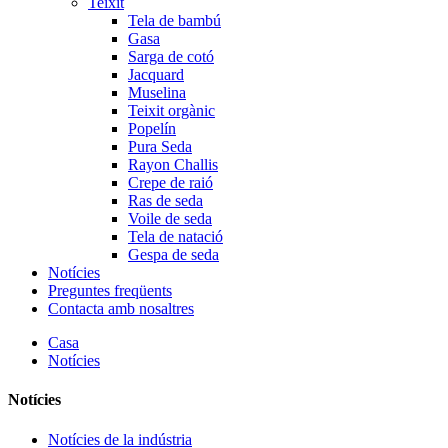
Teixit
Tela de bambú
Gasa
Sarga de cotó
Jacquard
Muselina
Teixit orgànic
Popelín
Pura Seda
Rayon Challis
Crepe de raió
Ras de seda
Voile de seda
Tela de natació
Gespa de seda
Notícies
Preguntes freqüents
Contacta amb nosaltres
Casa
Notícies
Notícies
Notícies de la indústria