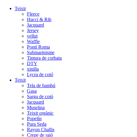
Teixir
Fleece
Hacci & Rib
Jacquard
Jersey
vellut
Waffle
Ponti Roma
Submarinisme
Tintura de corbata
DTY
xinilla
Lycra de cotó
Teixit
Tela de bambú
Gasa
Sarga de cotó
Jacquard
Muselina
Teixit orgànic
Popelín
Pura Seda
Rayon Challis
Crepe de raió