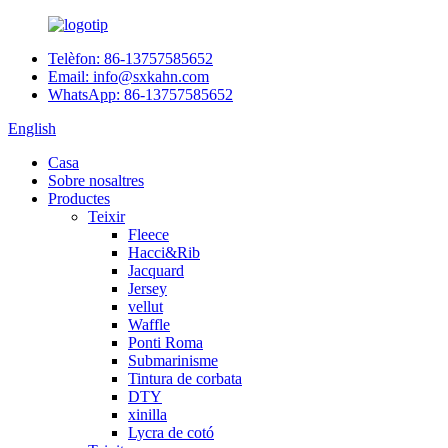
Telèfon: 86-13757585652
Email: info@sxkahn.com
WhatsApp: 86-13757585652
English
Casa
Sobre nosaltres
Productes
Teixir
Fleece
Hacci&Rib
Jacquard
Jersey
vellut
Waffle
Ponti Roma
Submarinisme
Tintura de corbata
DTY
xinilla
Lycra de cotó