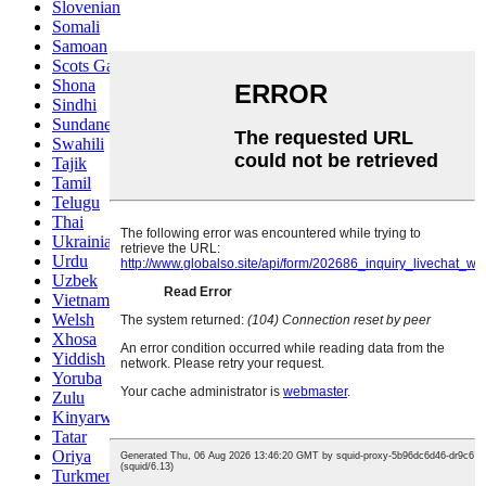
Slovenian
Somali
Samoan
Scots Gaelic
Shona
Sindhi
Sundanese
Swahili
Tajik
Tamil
Telugu
Thai
Ukrainian
Urdu
Uzbek
Vietnamese
Welsh
Xhosa
Yiddish
Yoruba
Zulu
Kinyarwanda
Tatar
Oriya
Turkmen