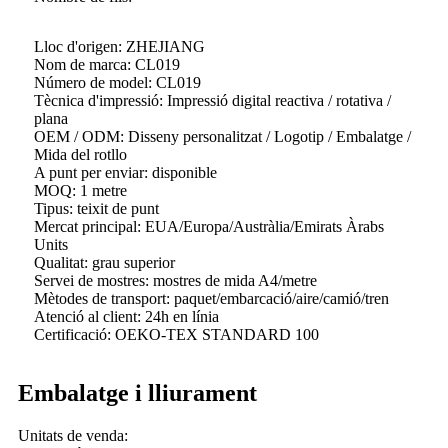
Lloc d'origen: ZHEJIANG
Nom de marca: CL019
Número de model: CL019
Tècnica d'impressió: Impressió digital reactiva / rotativa /
plana
OEM / ODM: Disseny personalitzat / Logotip / Embalatge /
Mida del rotllo
A punt per enviar: disponible
MOQ: 1 metre
Tipus: teixit de punt
Mercat principal: EUA/Europa/Austràlia/Emirats Àrabs
Units
Qualitat: grau superior
Servei de mostres: mostres de mida A4/metre
Mètodes de transport: paquet/embarcació/aire/camió/tren
Atenció al client: 24h en línia
Certificació: OEKO-TEX STANDARD 100
Embalatge i lliurament
Unitats de venda: