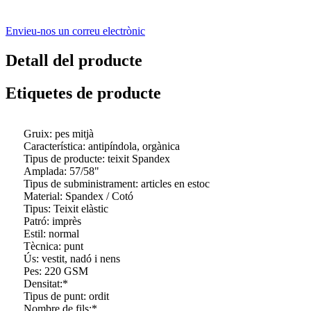
Envieu-nos un correu electrònic
Detall del producte
Etiquetes de producte
Gruix: pes mitjà
Característica: antipíndola, orgànica
Tipus de producte: teixit Spandex
Amplada: 57/58"
Tipus de subministrament: articles en estoc
Material: Spandex / Cotó
Tipus: Teixit elàstic
Patró: imprès
Estil: normal
Tècnica: punt
Ús: vestit, nadó i nens
Pes: 220 GSM
Densitat:*
Tipus de punt: ordit
Nombre de fils:*