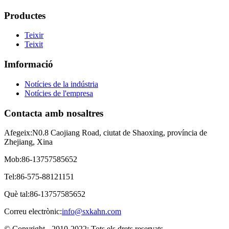
Productes
Teixir
Teixit
Imformació
Notícies de la indústria
Notícies de l'empresa
Contacta amb nosaltres
Afegeix:
N0.8 Caojiang Road, ciutat de Shaoxing, província de
Zhejiang, Xina
Mob:
86-13757585652
Tel:
86-575-88121151
Què tal:
86-13757585652
Correu electrònic:
info@sxkahn.com
© Copyright - 2010-2022: Tots els drets reservats.
- , , , , , ,