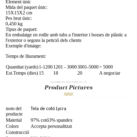
Element únic
Mida del paquet únic:
15X15X2 cm
Pes brut únic:
0,450 kg
Tipus de paquet:
En embalatge en rotlle amb tubs a l'interior i bosses de plàstic a
l'exterior o segons la petició dels clients
Exemple d'imatge:
Temps de lliurament:
Quantitat (yards)
1-1200
1201 - 3000
3001-5000
> 5000
Est.Temps (dies)
15
18
20
A negociar
nom del
Tela de cotó Lycra
producte
Material
97
% cotó
3% spandex
Colors
Accepta personalitzat
Construcció